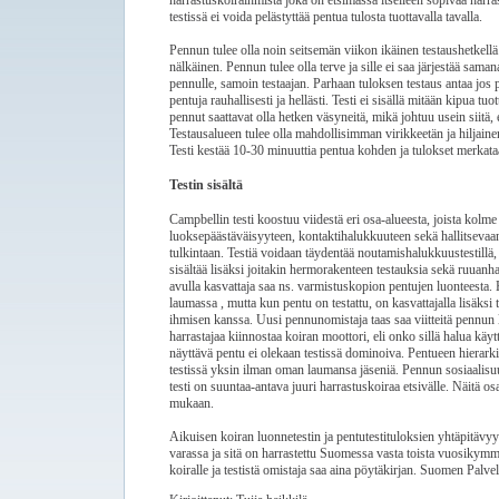
harrastuskoiraihmistä joka on etsimässä itselleen sopivaa harr
testissä ei voida pelästyttää pentua tulosta tuottavalla tavalla.
Pennun tulee olla noin seitsemän viikon ikäinen testaushetkellä. 
nälkäinen. Pennun tulee olla terve ja sille ei saa järjestää sam
pennulle, samoin testaajan. Parhaan tuloksen testaus antaa jos p
pentuja rauhallisesti ja hellästi. Testi ei sisällä mitään kipua tu
pennut saattavat olla hetken väsyneitä, mikä johtuu usein siitä
Testausalueen tulee olla mahdollisimman virikkeetän ja hiljainen.
Testi kestää 10-30 minuuttia pentua kohden ja tulokset merkataa
Testin sisältä
Campbellin testi koostuu viidestä eri osa-alueesta, joista kol
luoksepäästäväisyyteen, kontaktihalukkuuteen sekä hallitsevaa
tulkintaan. Testiä voidaan täydentää noutamishalukkuustestillä, 
sisältää lisäksi joitakin hermorakenteen testauksia sekä ruuan
avulla kasvattaja saa ns. varmistuskopion pentujen luonteesta. 
laumassa , mutta kun pentu on testattu, on kasvattajalla lisäksi
ihmisen kanssa. Uusi pennunomistaja taas saa viitteitä pennun 
harrastajaa kiinnostaa koiran moottori, eli onko sillä halua kä
näyttävä pentu ei olekaan testissä dominoiva. Pentueen hierarki
testissä yksin ilman oman laumansa jäseniä. Pennun sosiaalisuu
testi on suuntaa-antava juuri harrastuskoiraa etsivälle. Näitä o
mukaan.
Aikuisen koiran luonnetestin ja pentutestituloksien yhtäpitävyy
varassa ja sitä on harrastettu Suomessa vasta toista vuosikymm
koiralle ja testistä omistaja saa aina pöytäkirjan. Suomen Palvel