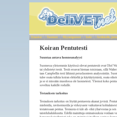
Etusivu
Tuotteet
Myyntipisteet
Info
Artikkelit, jutu
Koiran Pentutesti
Suuntaa antava luonneanalyysi
Suomessa yleisemmin käytössä olevat pentutestit ovat Olof Walt
tai yhdistetyt testit. Testit eroavat hieman toisistaan, sillä Wa
taas Campbellin testi lähinnä perusluonteen analysointiin. Suome
tulee osata tulkita koiran elekieltä ja käyttäytymistä, osata oikei
ja se ei missään muodossa ole luonnetesti. Yleensä koko pentue 
soveltuu kaikille roduille.
Testauksen tarkoitus
Testauksen tarkoitus on löytää pentueesta akanat jyvistä. Pentu
mielentila, ravitsemustila ja virkeysaste vaikuttavat kohtalaise
testatessaan pentua. Testausta ei tule ali- eikä yliarvostaa ja se
taisteluhalukkuutta. Edellä mainittuja ominaisuuksia voidaan va